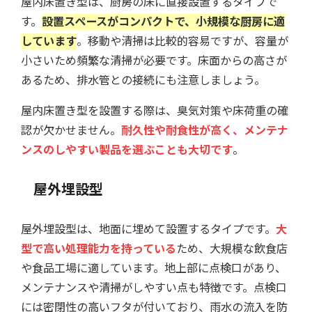
屋内床置き型は、厨房の床に直接設置するタイプで
す。
設置スペースがコンパクトで、小規模な厨房に適
しています
。移動や清掃は比較的容易ですが、容量が
小さいため頻繁な清掃が必要です。床面からの高さが
あるため、排水管との接続にも注意しましょう。
屋内床置き型を設置する際は、臭気対策や床荷重の確
認が欠かせません。
耐久性や耐食性が高く、メンテナ
ンスのしやすい製品を選ぶことも大切です
。
屋外埋設型
屋外埋設型は、地面に埋めて設置するタイプです。
大
型で高い処理能力を持っている
ため、大規模な飲食店
や食品工場に適しています。地上部に点検口があり、
メンテナンスや清掃がしやすい点も特徴です。点検口
には密閉性の高いフタが付いており、雨水の流入を防